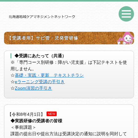
【受講者用】サビ管・児発管研修
◆受講にあたって（共通）
※「専門コース別研修：障がい児支援」は下記テキストを使
用しません。
☆
基礎・実践・更新 テキストチラシ
☆
eラーニング受講の手引き
☆
Zoom演習の手引き
【令和8年4月1日】
NEW
◆実践研修の受講者の皆様
＜事前課題＞
課題の提出日や提出方法は受講決定の通知に説明を同封して